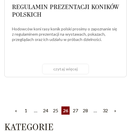
REGULAMIN PREZENTACJI KONIKÓW
POLSKICH
Hodowców koni rasy konik polski prosimy o zapoznanie się
z regulaminem prezentacji na wystawach, pokazach,
przeglądach oraz ich udziału w próbach dzielności.
czytaj więcej
«
1
…
24
25
26
27
28
…
32
»
KATEGORIE