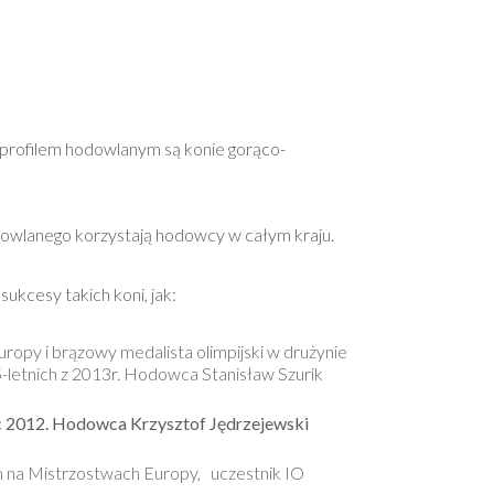
rofilem hodowlanym są konie gorąco-
odowlanego korzystają hodowcy w całym kraju.
kcesy takich koni, jak:
Europy i brązowy medalista olimpijski w drużynie
i 5-letnich z 2013r. Hodowca Stanisław Szurik
ec 2012. Hodowca Krzysztof Jędrzejewski
 m na Mistrzostwach Europy, uczestnik IO