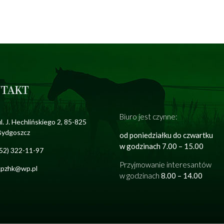
TAKT
Biuro jest czynne:
l. J. Hechlińskiego 2, 85-825
Bydgoszcz
od poniedziałku do czwartku
w godzinach 7.00 – 15.00
(52) 322-11-97
Przyjmowanie interesantów
kpzhk@wp.pl
w godzinach
8.00 – 14.00