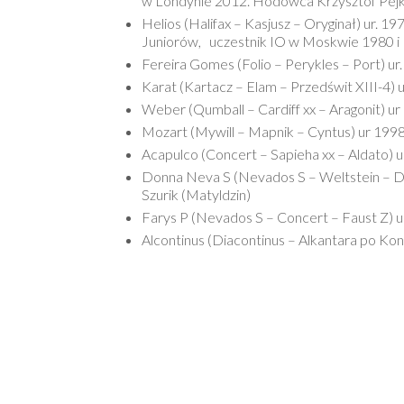
w Londynie 2012. Hodowca Krzysztof Pejk
Helios (Halifax – Kasjusz – Oryginał) ur. 
Juniorów, uczestnik IO w Moskwie 1980
Fereira Gomes (Folio – Perykles – Port) ur.
Karat (Kartacz – Elam – Przedświt XIII-4) 
Weber (Qumball – Cardiff xx – Aragonit) 
Mozart (Mywill – Mapnik – Cyntus) ur 1998
Acapulco (Concert – Sapieha xx – Aldato) 
Donna Neva S (Nevados S – Weltstein – Donat
Szurik (Matyldzin)
Farys P (Nevados S – Concert – Faust Z) ur
Alcontinus (Diacontinus – Alkantara po Kon