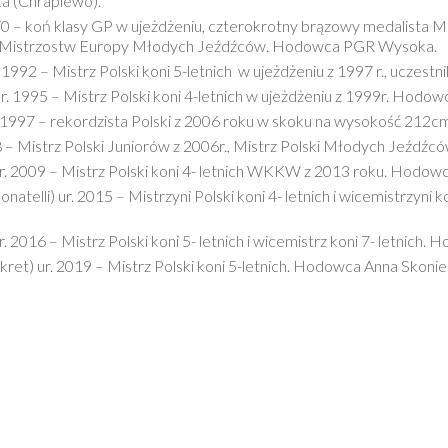
a (Chraplewo).
1970 – koń klasy GP w ujeżdżeniu, czterokrotny brązowy medalista M
 i Mistrzostw Europy Młodych Jeźdźców. Hodowca PGR Wysoka.
 1992 – Mistrz Polski koni 5-letnich w ujeżdżeniu z 1997 r., uczes
ur. 1995 – Mistrz Polski koni 4-letnich w ujeżdżeniu z 1999r. Hodo
ur 1997 – rekordzista Polski z 2006 roku w skoku na wysokość 2
 – Mistrz Polski Juniorów z 2006r., Mistrz Polski Młodych Jeźdźc
ur. 2009 – Mistrz Polski koni 4- letnich WKKW z 2013 roku. Hodow
elli) ur. 2015 – Mistrzyni Polski koni 4- letnich i wicemistrzyni k
. 2016 – Mistrz Polski koni 5- letnich i wicemistrz koni 7- letnich
kret) ur. 2019 – Mistrz Polski koni 5-letnich. Hodowca Anna Skonie