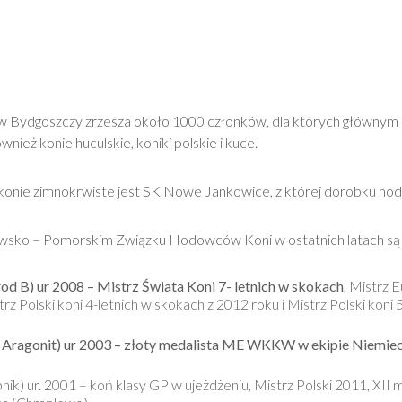
Bydgoszczy zrzesza około 1000 członków, dla których głównym p
nież konie huculskie, koniki polskie i kuce.
ą konie zimnokrwiste jest SK Nowe Jankowice, z której dorobku h
sko – Pomorskim Związku Hodowców Koni w ostatnich latach są su
d B) ur 2008 – Mistrz Świata Koni 7- letnich w skokach
, Mistrz 
istrz Polski koni 4-letnich w skokach z 2012 roku i Mistrz Polski kon
x- Aragonit) ur 2003 – złoty medalista ME WKKW w ekipie Niemi
ik) ur. 2001 – koń klasy GP w ujeżdżeniu, Mistrz Polski 2011, XII