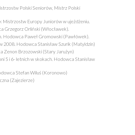
istrzostw Polski Seniorów, Mistrz Polski
tnik Mistrzostw Europy Juniorów w ujeżdżeniu.
wca Grzegorz Orliński (Włocławek).
12cm. Hodowca Paweł Gromowski (Pawłówek).
ów 2008. Hodowca Stanisław Szurik (Matyldzin)
ca Zenon Brzozowski (Stary Jarużyn)
oni 5 i 6- letnich w skokach. Hodowca Stanisław
. Hodowca Stefan Wiluś (Koronowo)
czna (Zajezierze)