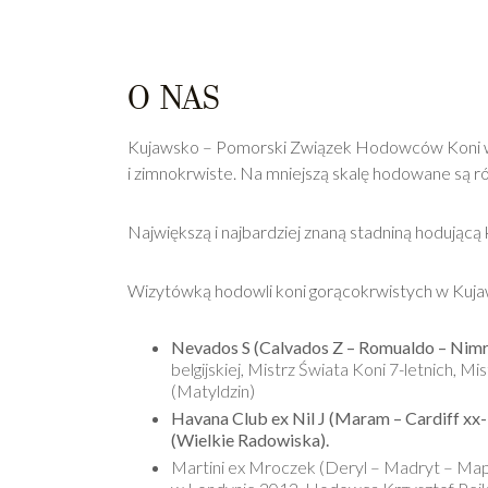
O NAS
Kujawsko – Pomorski Związek Hodowców Koni w 
i zimnokrwiste. Na mniejszą skalę hodowane są rów
Największą i najbardziej znaną stadniną hodując
Wizytówką hodowli koni gorącokrwistych w Kujaw
Nevados S (Calvados Z – Romualdo – Nimro
belgijskiej, Mistrz Świata Koni 7-letnich, M
(Matyldzin)
Havana Club ex Nil J (Maram – Cardiff x
(Wielkie Radowiska).
Martini ex Mroczek (Deryl – Madryt – Mapn