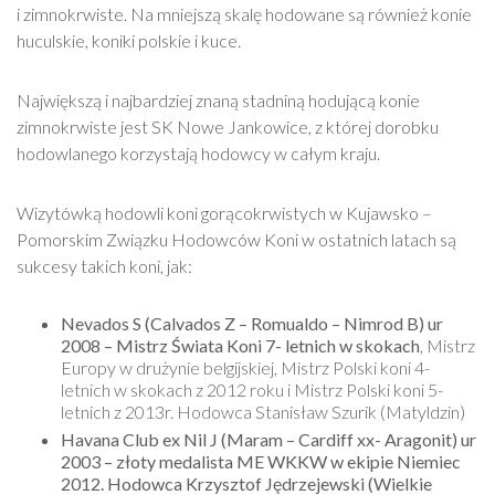
i zimnokrwiste. Na mniejszą skalę hodowane są również konie
huculskie, koniki polskie i kuce.
Największą i najbardziej znaną stadniną hodującą konie
zimnokrwiste jest SK Nowe Jankowice, z której dorobku
hodowlanego korzystają hodowcy w całym kraju.
Wizytówką hodowli koni gorącokrwistych w Kujawsko –
Pomorskim Związku Hodowców Koni w ostatnich latach są
sukcesy takich koni, jak:
Nevados S (Calvados Z – Romualdo – Nimrod B) ur
2008 – Mistrz Świata Koni 7- letnich w skokach
, Mistrz
Europy w drużynie belgijskiej, Mistrz Polski koni 4-
letnich w skokach z 2012 roku i Mistrz Polski koni 5-
letnich z 2013r. Hodowca Stanisław Szurik (Matyldzin)
Havana Club ex Nil J (Maram – Cardiff xx- Aragonit) ur
2003 – złoty medalista ME WKKW w ekipie Niemiec
2012. Hodowca Krzysztof Jędrzejewski (Wielkie