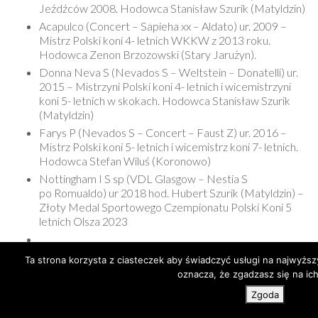
Jeźdźców 2008. Hodowca Stanisław Szurik (Matyldzin)
Acapulco (Concert – Sapieha xx – Aldato) ur. 2009 –
Mistrz Polski koni 4- letnich WKKW z 2013 roku.
Hodowca Zenon Brzozowski (Stary Jarużyn).
Donna Neva S (Nevados S – Weltstein – Donatelli) ur.
2015 – Mistrzyni Polski koni 4- letnich i wicemistrzyni
koni 5- letnich w skokach. Hodowca Stanisław Szurik
(Matyldzin)
Farys P (Nevados S – Concert – Faust Z) ur. 2016 –
Mistrz Polski koni 5- letnich i wicemistrz koni 7- letnich.
Hodowca Stefan Wiluś (Koronowo)
Nottingham I S sp (VDL Glasgow – Nestia S
po Romualdo) ur 2018 hod. Hubert Szurik (Matyldzin) –
Złoty Medal Sportowego Czempionatu Polski Koni 5
letnich Olsza 2023
Ta strona korzysta z ciasteczek aby świadczyć usługi na najwyższ
oznacza, że zgadzasz się na ich
Zgoda