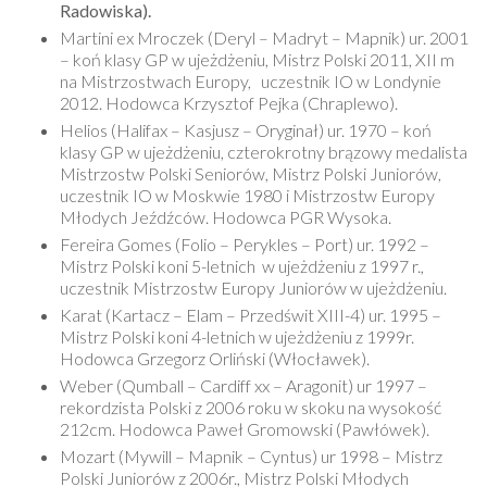
Radowiska).
Martini ex Mroczek (Deryl – Madryt – Mapnik) ur. 2001
– koń klasy GP w ujeżdżeniu, Mistrz Polski 2011, XII m
na Mistrzostwach Europy, uczestnik IO w Londynie
2012. Hodowca Krzysztof Pejka (Chraplewo).
Helios (Halifax – Kasjusz – Oryginał) ur. 1970 – koń
klasy GP w ujeżdżeniu, czterokrotny brązowy medalista
Mistrzostw Polski Seniorów, Mistrz Polski Juniorów,
uczestnik IO w Moskwie 1980 i Mistrzostw Europy
Młodych Jeźdźców. Hodowca PGR Wysoka.
Fereira Gomes (Folio – Perykles – Port) ur. 1992 –
Mistrz Polski koni 5-letnich w ujeżdżeniu z 1997 r.,
uczestnik Mistrzostw Europy Juniorów w ujeżdżeniu.
Karat (Kartacz – Elam – Przedświt XIII-4) ur. 1995 –
Mistrz Polski koni 4-letnich w ujeżdżeniu z 1999r.
Hodowca Grzegorz Orliński (Włocławek).
Weber (Qumball – Cardiff xx – Aragonit) ur 1997 –
rekordzista Polski z 2006 roku w skoku na wysokość
212cm. Hodowca Paweł Gromowski (Pawłówek).
Mozart (Mywill – Mapnik – Cyntus) ur 1998 – Mistrz
Polski Juniorów z 2006r., Mistrz Polski Młodych