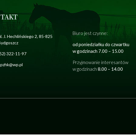
TAKT
Biuro jest czynne:
l. J. Hechlińskiego 2, 85-825
Bydgoszcz
od poniedziałku do czwartku
w godzinach 7.00 – 15.00
(52) 322-11-97
Przyjmowanie interesantów
kpzhk@wp.pl
w godzinach
8.00 – 14.00